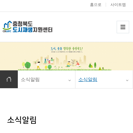
홈으로
사이트맵
충청북도 도시재생
메
홈으로 이동
소식알림
소식알림
소식알림