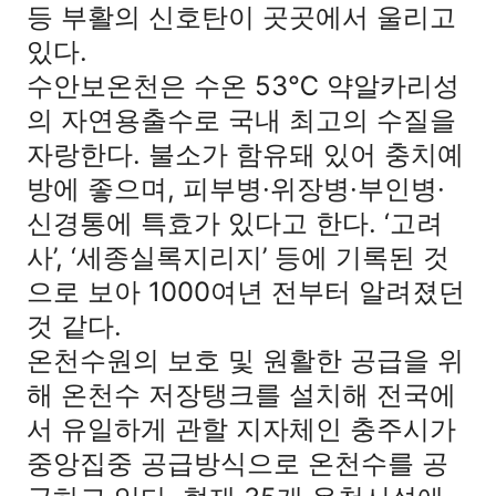
등 부활의 신호탄이 곳곳에서 울리고
있다.
수안보온천은 수온 53℃ 약알카리성
의 자연용출수로 국내 최고의 수질을
자랑한다. 불소가 함유돼 있어 충치예
방에 좋으며, 피부병·위장병·부인병·
신경통에 특효가 있다고 한다. ‘고려
사’, ‘세종실록지리지’ 등에 기록된 것
으로 보아 1000여년 전부터 알려졌던
것 같다.
온천수원의 보호 및 원활한 공급을 위
해 온천수 저장탱크를 설치해 전국에
서 유일하게 관할 지자체인 충주시가
중앙집중 공급방식으로 온천수를 공