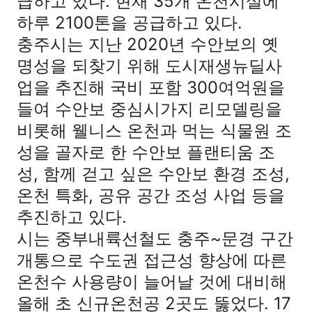
급하고 있다. 현재 35개 온천시설에
하루 2100톤을 공급하고 있다.
충주시는 지난 2020년 수안보의 옛
명성을 되찾기 위해 도시재생뉴딜사
업을 추진해 국비 포함 300여억원을
들여 수안보 중심시가지 리모델링을
비롯해 웰니스 온천과 먹는 식물원 조
성을 골자로 한 수안보 플랜티움 조
성, 함께 걷고 싶은 수안보 환경 조성,
온천 특화, 공유 공간 조성 사업 등을
추진하고 있다.
시는 중부내륙선철도 충주~문경 구간
개통으로 수도권 접근성 향상에 따른
온천수 사용량이 늘어날 것에 대비해
올해 초 신규온천공 2곳도 뚫었다. 17