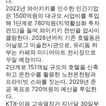
다.
2022년 와이키키를 인수한 민간기업
은 1500억원의 대규모 사업비를 투입
해 1단계로 780억원(지역활성화 투자
펀드)을 들여 와이키키 전반을 업사이
클링한다. 2026년까지 기존 호텔동은
아날로그 미술전시관으로, 유리돔 하
부는 카페와 미디어아트 전시장으로
꾸밀 예정이다.
2단계로 151객실 규모의 호텔을 신축
하고 온천수를 활용한 노천온천탕과
프라이빗 스파를 짓는다. 2029년 준
공 목표로 720억원의 예산을 투입한
다.
KTX-이음 고속열차가 지난달 30일부