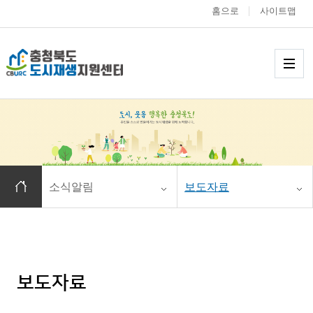
홈으로
사이트맵
충청북도 도시재생
메
홈으로 이동
소식알림
보도자료
보도자료