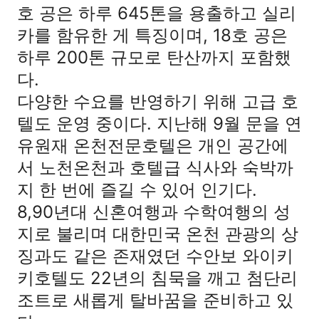
호 공은 하루 645톤을 용출하고 실리
카를 함유한 게 특징이며, 18호 공은
하루 200톤 규모로 탄산까지 포함했
다.
다양한 수요를 반영하기 위해 고급 호
텔도 운영 중이다. 지난해 9월 문을 연
유원재 온천전문호텔은 개인 공간에
서 노천온천과 호텔급 식사와 숙박까
지 한 번에 즐길 수 있어 인기다.
8,90년대 신혼여행과 수학여행의 성
지로 불리며 대한민국 온천 관광의 상
징과도 같은 존재였던 수안보 와이키
키호텔도 22년의 침묵을 깨고 첨단리
조트로 새롭게 탈바꿈을 준비하고 있