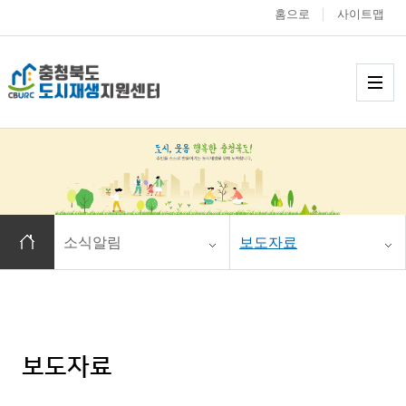
홈으로
사이트맵
충청북도 도시재생
메
홈으로 이동
소식알림
보도자료
보도자료