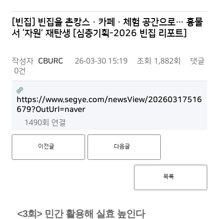
[빈집] 빈집을 촌캉스·카페·체험 공간으로… 흉물
서 ‘자원’ 재탄생 [심층기획-2026 빈집 리포트]
작성자
CBURC
26-03-30 15:19
조회
1,882회
댓글
0건
https://www.segye.com/newsView/20260317516
679?OutUrl=naver
1490회 연결
이전글
다음글
목록
<3회> 민간 활용해 실효 높인다