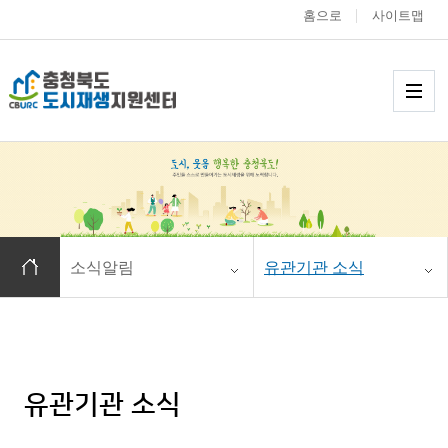
홈으로
사이트맵
충청북도 도시재생
메
홈으로 이동
소식알림
유관기관 소식
유관기관 소식