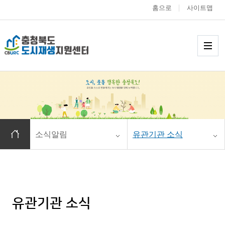
홈으로
사이트맵
충청북도 도시재생
메
홈으로 이동
소식알림
유관기관 소식
유관기관 소식