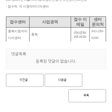
-
접수처
:
각 시청자미디어센터
접수 이
센터
접수센터
사업권역
메일
문의처
충북시청자미
043-290-
cbc@kc
충북
mf.or.kr
디어센터
9200
댓글목록
등록된 댓글이 없습니다.
이전글
다음글
목록