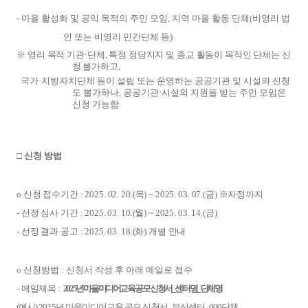
-
마을 활성화 및 공익 목적의 주민 모임
,
지역 마을 활동 단체
(
비영리 법
인 또는 비영리 민간단체 등
)
※
영리 목적 기관
·
단체
,
특정 정당지지 및 종교 활동이 목적인 단체는 신
청 불가하고
,
국가
·
지방자치단체 등이 설립 또는 운영하는 공공기관 및 시설의 신청
도 불가하나
,
공공기관
·
시설의 지원을 받는 주민 모임은
신청 가능함
.
□
신청 방법
o
신청 접수기간
: 2025. 02. 20.(
목
) ~ 2025. 03. 07.(
금
)
※
자정까지
-
선정 심사 기간
: 2025. 03. 10.(
월
) ~ 2025. 03. 14.(
금
)
-
선정 결과 공고
: 2025. 03. 18.(
화
)
개별 안내
o
신청방법
:
신청서 작성 후 아래 메일로 접수
-
메일제목
:
2025
년 마을미디어교육 공모 신청서
_
센터명
_
단체명
(
예시
) 2025
년 마을미디어교육 공모 신청서
_
부산센터
_000
단체