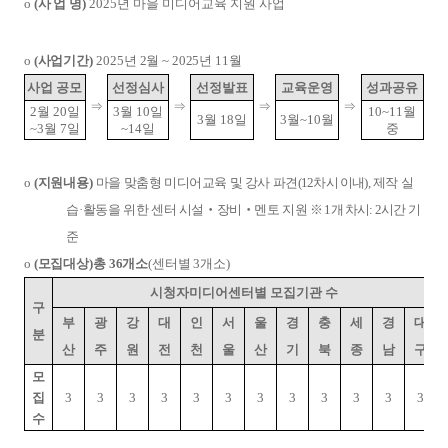
o
(
사 업 명
)
2025
년 마을 미디어교육 지원 사업
o
(
사업
기간
)
2025
년
2
월
~ 2025
년
11
월
사업 공모
선정심사
선정발표
교육운영
성과공유
⇒
⇒
⇒
⇒
2
월
20
일
3
월
10
일
10~11
월
3
월
18
일
3
월
~10
월
~3
월
7
일
~14
일
중
o
(
지원내용
)
마을 맞춤형 미디어교육 및
강사 파견
(12
차시 이내
)
,
제작 실
습
·
활동을 위한 센터 시설
‧
장비
‧
멘토 지원
※
1
개 차시
: 2
시간 기
준
o
(
모집대상
)
총
36
개소
(
센터별
3
개소
)
시청자미디어센터별 모집기관 수
구
부
광
강
대
인
서
울
경
충
세
경
대
분
산
주
원
전
천
울
산
기
북
종
남
구
모
집
3
3
3
3
3
3
3
3
3
3
3
3
수