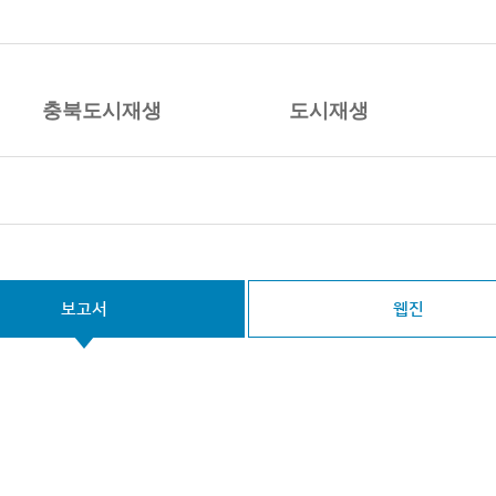
시재생 지원센터
충북도시재생
도시재생
보고서
웹진