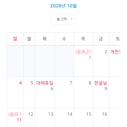
2026년 10월
월 선택
일
월
화
수
목
금
토
(음)8.21
2
개천절
3
1
4
5
대체휴일
7
8
한글날
10
6
9
(음)9.1
12
13
14
15
16
17
11