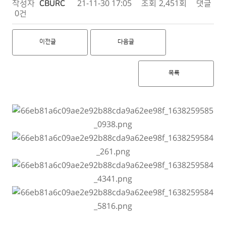
작성자
CBURC
21-11-30 17:05
조회
2,451회
댓글
0건
이전글
다음글
목록