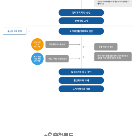
도
시
재
생
충청북도 도시재생지
주