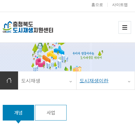
홈으로
사이트맵
충청북도 도시재생
메
홈으로 이동
도시재생
도시재생이란
개념
사업