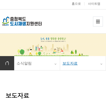
홈으로
사이트맵
충청북도 도시재생
메
홈으로 이동
소식알림
보도자료
보도자료